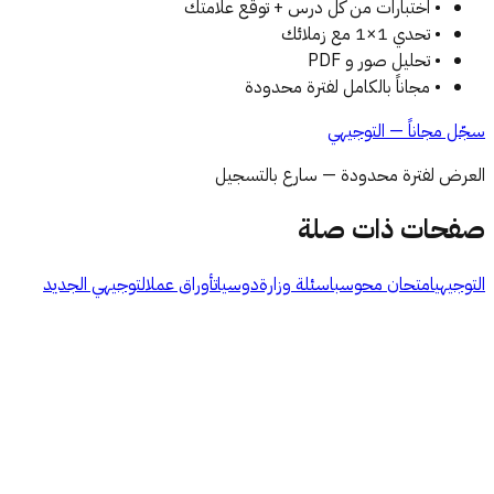
• اختبارات من كل درس + توقع علامتك
• تحدي 1×1 مع زملائك
• تحليل صور و PDF
• مجاناً بالكامل لفترة محدودة
سجّل مجاناً —
التوجيهي
العرض لفترة محدودة — سارع بالتسجيل
صفحات ذات صلة
التوجيهي
امتحان محوسب
اسئلة وزارة
دوسيات
أوراق عمل
التوجيهي الجديد