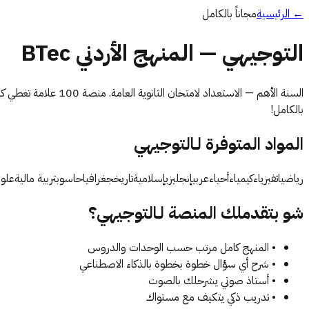
←
الرئيسية
مجاناً بالكامل
التوجيهي
— المنهج الأردني BTec
السنة الأهم — الاستعداد لامتحان الثانوية العامة
. منصة 100 علامة تغطي كل مواد
بالكامل!
المواد المتوفرة لـ
التوجيهي
رياضيات
فيزياء
كيمياء
أحياء
عربي
إنجليزي
إسلامية
تاريخ
جغرافيا
حاسوب
تربية مالية
علوم
شو بتقدملك المنصة لـ
التوجيهي
؟
• المنهج كامل مرتب حسب الوحدات والدروس
• شرح أي سؤال خطوة بخطوة بالذكاء الاصطناعي
• أستاذ صوتي يشرحلك بالصوت
• تدريب ذكي يتكيف مع مستواك